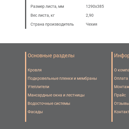
Размер листа, мм
1290х385
Вес листа, кг
2,90
Страна производитель
Чехия
Основные разделы
Инфо
Кровля
О комп
Подкровельные пленки и мембраны
Оплата
Утеплители
Монта
Мансардные окна и лестницы
Прайс
Водосточные системы
Отзыв
Фасады
Контак