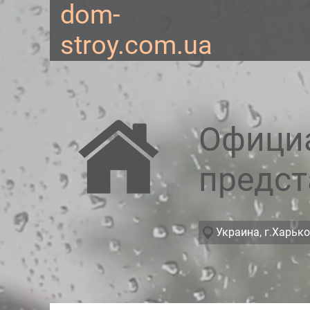
dom-
stroy.com.ua
Офици
предст
Украина, г.Харько