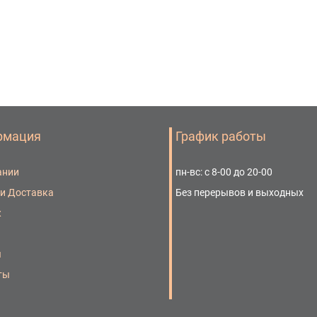
рмация
График работы
ании
пн-вс: с 8-00 до 20-00
 и Доставка
Без перерывов и выходных
ж
ы
ты