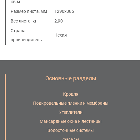
кв.м
Размер листа, мм
1290х385
Вес листа, кг
2,90
Страна
Чехия
производитель
Основные разделы
Кровля
Подкровельные пленки и мембраны
Утеплители
Мансардные окна и лестницы
Водосточные системы
Фасады