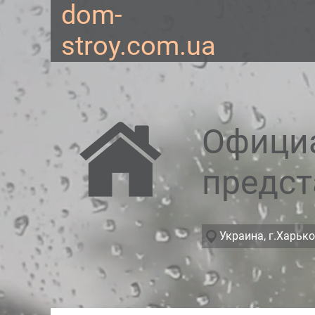
dom-
stroy.com.ua
Офици
предст
Украина, г.Харько