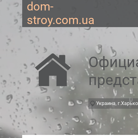
dom-
stroy.com.ua
Офици
предст
Украина, г.Харько