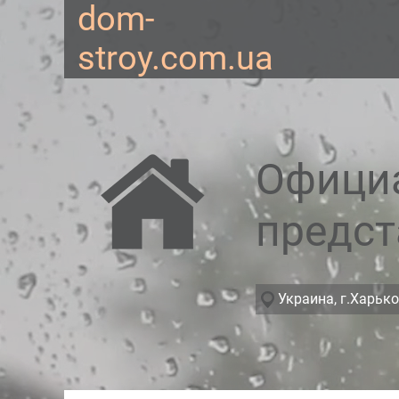
dom-
stroy.com.ua
Офици
предст
Украина, г.Харько